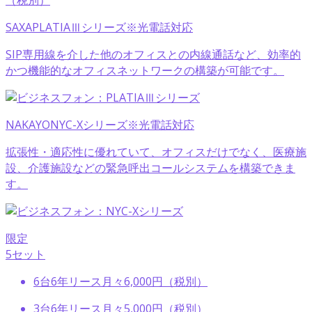
（税別）
SAXA
PLATIAⅢシリーズ
※光電話対応
SIP専用線を介した他のオフィスとの内線通話など、効率的
かつ機能的なオフィスネットワークの構築が可能です。
NAKAYO
NYC-Xシリーズ
※光電話対応
拡張性・適応性に優れていて、オフィスだけでなく、医療施
設、介護施設などの緊急呼出コールシステムを構築できま
す。
限定
5セット
6台6年リース
月々
6,000
円
（税別）
3台6年リース
月々
5,000
円
（税別）